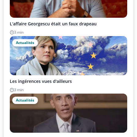
L'affaire Georgescu était un faux drapeau
3 min
Actualités
Les ingérences vues d'ailleurs
3 min
Actualités