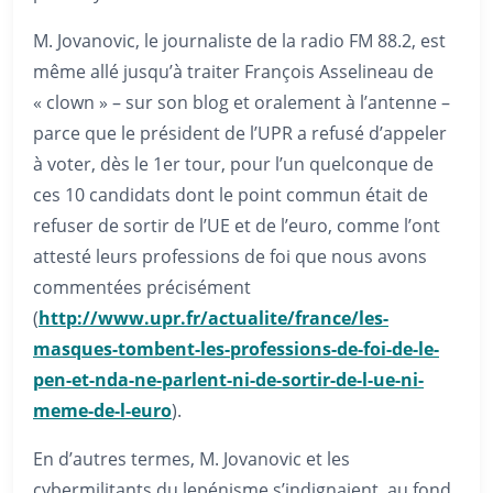
M. Jovanovic, le journaliste de la radio FM 88.2, est
même allé jusqu’à traiter François Asselineau de
« clown » – sur son blog et oralement à l’antenne –
parce que le président de l’UPR a refusé d’appeler
à voter, dès le 1er tour, pour l’un quelconque de
ces 10 candidats dont le point commun était de
refuser de sortir de l’UE et de l’euro, comme l’ont
attesté leurs professions de foi que nous avons
commentées précisément
(
http://www.upr.fr/actualite/france/les-
masques-tombent-les-professions-de-foi-de-le-
pen-et-nda-ne-parlent-ni-de-sortir-de-l-ue-ni-
meme-de-l-euro
).
En d’autres termes, M. Jovanovic et les
cybermilitants du lepénisme s’indignaient, au fond,