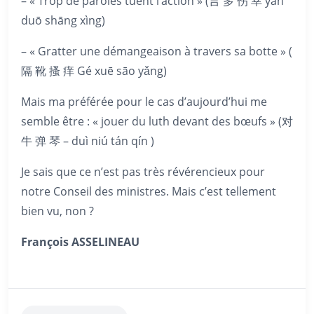
– « Trop de paroles tuent l’action » (言 多 伤 幸 yán
duō shāng xìng)
– « Gratter une démangeaison à travers sa botte » (
隔 靴 搔 痒 Gé xuē sāo yǎng)
Mais ma préférée pour le cas d’aujourd’hui me
semble être : « jouer du luth devant des bœufs » (对
牛 弹 琴 – duì niú tán qín )
Je sais que ce n’est pas très révérencieux pour
notre Conseil des ministres. Mais c’est tellement
bien vu, non ?
François ASSELINEAU