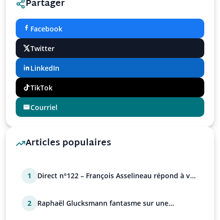
Partager
Facebook
Twitter
LinkedIn
TikTok
Courriel
Articles populaires
1
Direct n°122 – François Asselineau répond à vos
questions
2
Raphaël Glucksmann fantasme sur une
déstabilisation russe