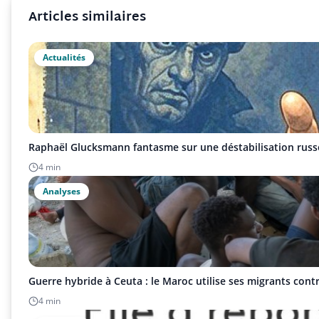
Articles similaires
Actualités
Raphaël Glucksmann fantasme sur une déstabilisation russ
4 min
Analyses
Guerre hybride à Ceuta : le Maroc utilise ses migrants cont
4 min