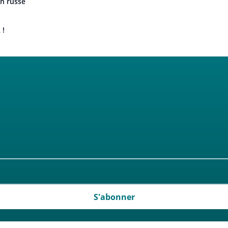
n russe
 !
S'abonner