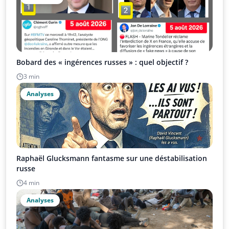
Bobard des « ingérences russes » : quel objectif ?
3 min
Analyses
Raphaël Glucksmann fantasme sur une déstabilisation
russe
4 min
Analyses