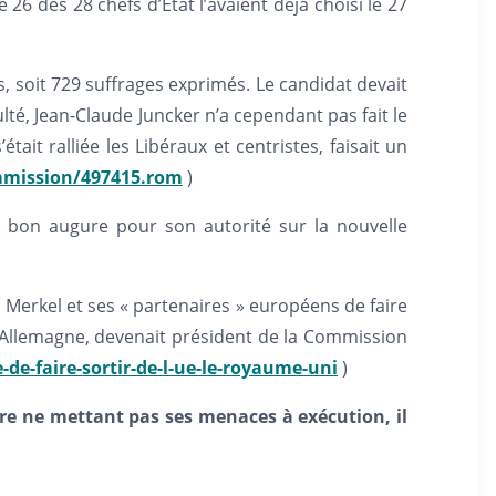
 des 28 chefs d’État l’avaient déjà choisi le 27
s, soit 729 suffrages exprimés. Le candidat devait
ulté, Jean-Claude Juncker n’a cependant pas fait le
était ralliée les Libéraux et centristes, faisait un
mmission/497415.rom
)
ès bon augure pour son autorité sur la nouvelle
a Merkel et ses « partenaires » européens de faire
d’Allemagne, devenait président de la Commission
de-faire-sortir-de-l-ue-le-royaume-uni
)
re ne mettant pas ses menaces à exécution, il