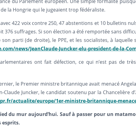
nce du Parlement européen. Une simple formalité puisque 26
de la Hongrie qui le jugeaient trop fédéraliste.
vec 422 voix contre 250, 47 abstentions et 10 bulletins nul
it 376 suffrages. Si son élection a été remportée sans diffic
on parti (de droite), le PPE, et les socialistes, à laquelle s’
.com/news/JeanClaude-Juncker-elu-president-de-la-Co
arlementaires ont fait défection, ce qui n’est pas de tr
 dernier, le Premier ministre britannique avait menacé Angel
an-Claude Juncker, le candidat soutenu par la Chancelière 
pr.fr/actualite/europe/1er-ministre-britannique-menace-
 pied du mur aujourd’hui. Sauf à passer pour un matamo
 esprits.