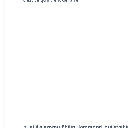
C’est ce qu’il vient de faire :
a) il a promu Philip Hammond, qui était 