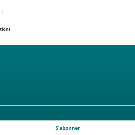
 !
tions
S'abonner