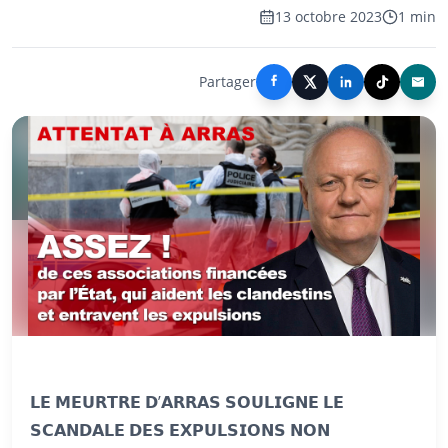
13 octobre 2023
1 min
Partager
𝗟𝗘 𝗠𝗘𝗨𝗥𝗧𝗥𝗘 𝗗’𝗔𝗥𝗥𝗔𝗦 𝗦𝗢𝗨𝗟𝗜𝗚𝗡𝗘 𝗟𝗘
𝗦𝗖𝗔𝗡𝗗𝗔𝗟𝗘 𝗗𝗘𝗦 𝗘𝗫𝗣𝗨𝗟𝗦𝗜𝗢𝗡𝗦 𝗡𝗢𝗡