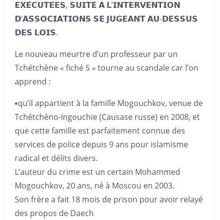
𝗘𝗫𝗘́𝗖𝗨𝗧𝗘́𝗘𝗦, 𝗦𝗨𝗜𝗧𝗘 𝗔̀ 𝗟’𝗜𝗡𝗧𝗘𝗥𝗩𝗘𝗡𝗧𝗜𝗢𝗡
𝗗’𝗔𝗦𝗦𝗢𝗖𝗜𝗔𝗧𝗜𝗢𝗡𝗦 𝗦𝗘 𝗝𝗨𝗚𝗘𝗔𝗡𝗧 𝗔𝗨-𝗗𝗘𝗦𝗦𝗨𝗦
𝗗𝗘𝗦 𝗟𝗢𝗜𝗦.
Le nouveau meurtre d’un professeur par un
Tchétchène « fiché S » tourne au scandale car l’on
apprend :
▪️qu’il appartient à la famille Mogouchkov, venue de
Tchétchèno-Ingouchie (Causase russe) en 2008, et
que cette famille est parfaitement connue des
services de police depuis 9 ans pour islamisme
radical et délits divers.
L’auteur du crime est un certain Mohammed
Mogouchkov, 20 ans, né à Moscou en 2003.
Son frère a fait 18 mois de prison pour avoir relayé
des propos de Daech