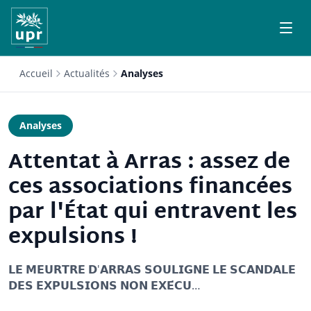
Accueil
Actualités
Analyses
Analyses
Attentat à Arras : assez de
ces associations financées
par l'État qui entravent les
expulsions !
𝗟𝗘 𝗠𝗘𝗨𝗥𝗧𝗥𝗘 𝗗'𝗔𝗥𝗥𝗔𝗦 𝗦𝗢𝗨𝗟𝗜𝗚𝗡𝗘 𝗟𝗘 𝗦𝗖𝗔𝗡𝗗𝗔𝗟𝗘
𝗗𝗘𝗦 𝗘𝗫𝗣𝗨𝗟𝗦𝗜𝗢𝗡𝗦 𝗡𝗢𝗡 𝗘𝗫𝗘́𝗖𝗨…