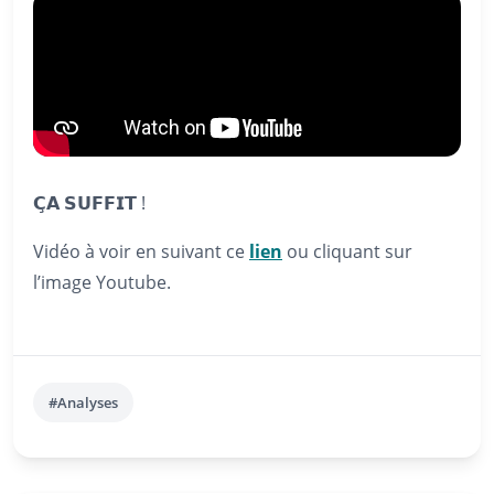
𝗖̧𝗔 𝗦𝗨𝗙𝗙𝗜𝗧 !
Vidéo à voir en suivant ce
lien
ou cliquant sur
l’image Youtube.
#Analyses