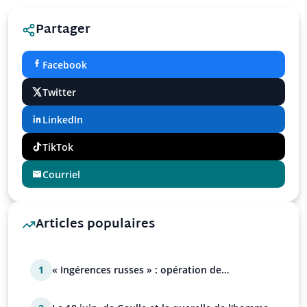
Partager
Facebook
Twitter
LinkedIn
TikTok
Courriel
Articles populaires
1
« Ingérences russes » : opération de
manipulation euro-at…